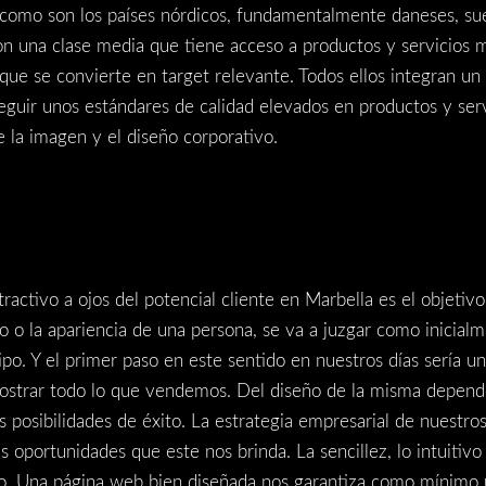
, como son los países nórdicos, fundamentalmente daneses, su
n una clase media que tiene acceso a productos y servicios 
y que se convierte en target relevante. Todos ellos integran 
guir unos estándares de calidad elevados en productos y servi
 la imagen y el diseño corporativo.
tractivo a ojos del potencial cliente en Marbella es el objetiv
bro o la apariencia de una persona, se va a juzgar como inicia
ipo. Y el primer paso en este sentido en nuestros días sería u
 mostrar todo lo que vendemos. Del diseño de la misma depend
s posibilidades de éxito. La estrategia empresarial de nuestro
oportunidades que este nos brinda. La sencillez, lo intuitivo 
o. Una página web bien diseñada nos garantiza como mínimo