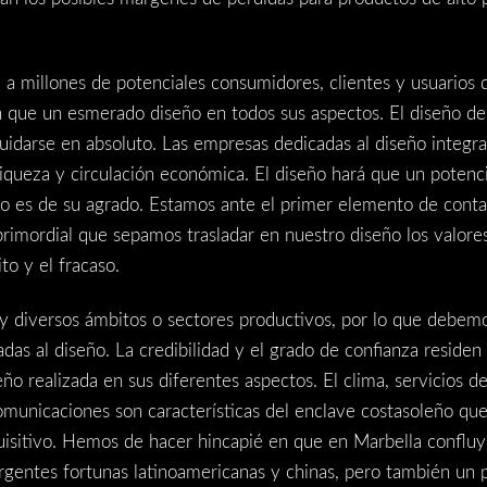
 a millones de potenciales consumidores, clientes y usuarios d
n que un esmerado diseño en todos sus aspectos. El diseño d
idarse en absoluto. Las empresas dedicadas al diseño integra
riqueza y circulación económica. El diseño hará que un potenci
 no es de su agrado. Estamos ante el primer elemento de conta
 primordial que sepamos trasladar en nuestro diseño los valor
to y el fracaso.
y diversos ámbitos o sectores productivos, por lo que debemo
as al diseño. La credibilidad y el grado de confianza residen 
o realizada en sus diferentes aspectos. El clima, servicios de 
municaciones son características del enclave costasoleño que 
uisitivo. Hemos de hacer hincapié en que en Marbella confluye
ergentes fortunas latinoamericanas y chinas, pero también un 